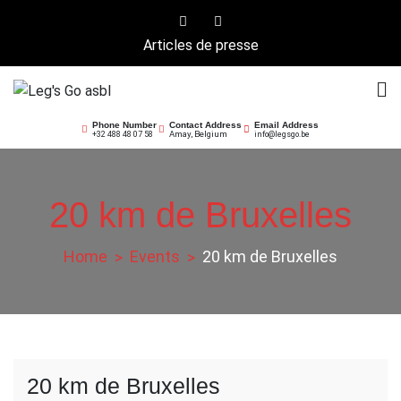
Skip
to
Articles de presse
content
Leg's Go asbl
Offrir la course
Phone Number
Contact Address
Email Address
Amay, Belgium
+32 488 48 07 58
info@legsgo.be
20 km de Bruxelles
Home
Events
20 km de Bruxelles
20 km de Bruxelles